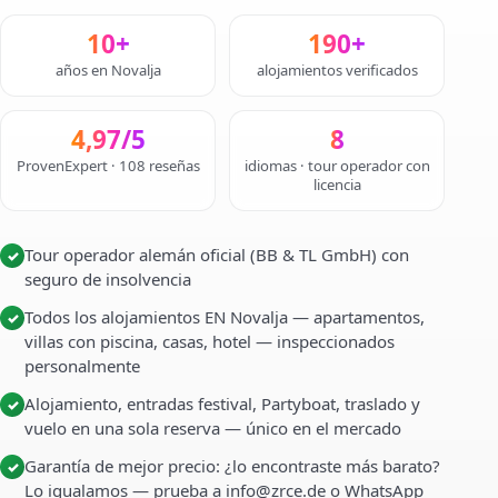
10+
190+
años en Novalja
alojamientos verificados
4,97/5
8
ProvenExpert · 108 reseñas
idiomas · tour operador con
licencia
Tour operador alemán oficial (BB & TL GmbH) con
✓
seguro de insolvencia
Todos los alojamientos EN Novalja — apartamentos,
✓
villas con piscina, casas, hotel — inspeccionados
personalmente
Alojamiento, entradas festival, Partyboat, traslado y
✓
vuelo en una sola reserva — único en el mercado
Garantía de mejor precio: ¿lo encontraste más barato?
✓
Lo igualamos — prueba a info@zrce.de o WhatsApp