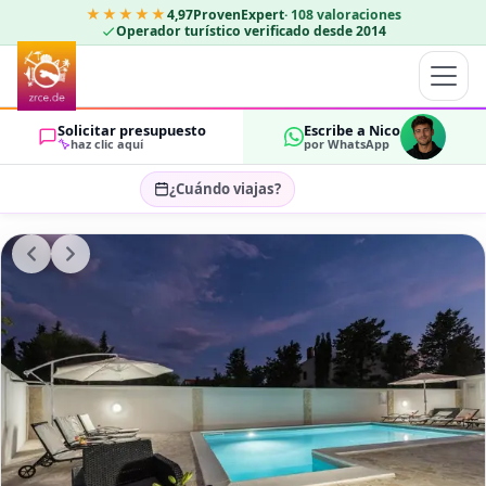
★★★★★
4,97
ProvenExpert
·
108
valoraciones
Operador turístico verificado desde 2014
Solicitar presupuesto
Escribe a Nico
haz clic aquí
por WhatsApp
¿Cuándo viajas?
Seleccionar fechas…
HUÉSPEDES
OK
2