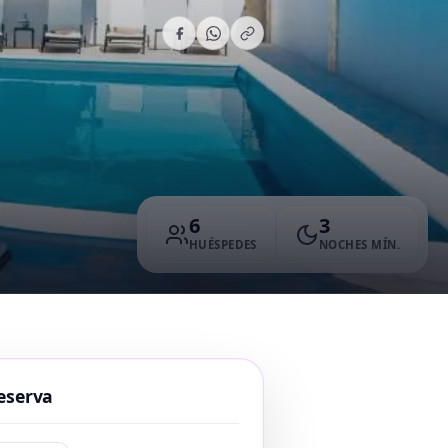
6
3
HUÉSPEDES
NOCHES MÍN.
eserva