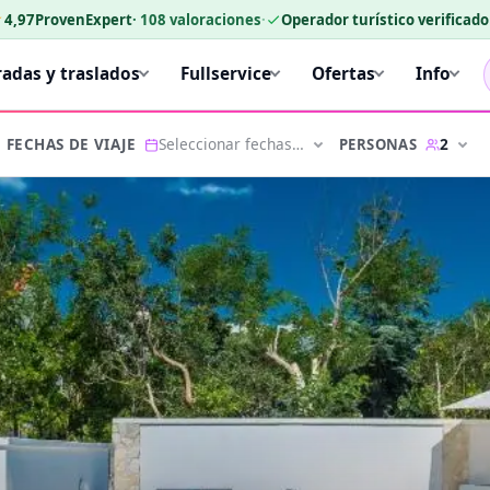
★
4,97
ProvenExpert
·
108
valoraciones
·
Operador turístico verificad
radas y traslados
Fullservice
Ofertas
Info
Seleccionar fechas…
2
PERSONAS
FECHAS DE VIAJE