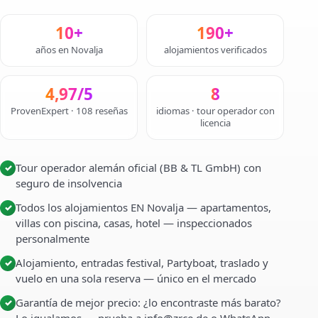
10+
190+
años en Novalja
alojamientos verificados
4,97/5
8
ProvenExpert · 108 reseñas
idiomas · tour operador con
licencia
Tour operador alemán oficial (BB & TL GmbH) con
✓
seguro de insolvencia
Todos los alojamientos EN Novalja — apartamentos,
✓
villas con piscina, casas, hotel — inspeccionados
personalmente
Alojamiento, entradas festival, Partyboat, traslado y
✓
vuelo en una sola reserva — único en el mercado
Garantía de mejor precio: ¿lo encontraste más barato?
✓
Lo igualamos — prueba a info@zrce.de o WhatsApp