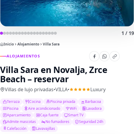
1
/
19
Inicio
Alojamiento
Villa Sara
ALOJAMIENTOS
Villa Sara
en Novalja, Zrce
Beach – reservar
Villas de lujo privadas
•
VILLA
•
Luxury
Terraza
Cocina
Piscina privada
Barbacoa
Piscina
Aire acondicionado
WiFi
Lavadora
Aparcamiento
Caja fuerte
Smart TV
Admite mascotas
No fumadores
Seguridad 24h
Calefacción
Lavavajillas