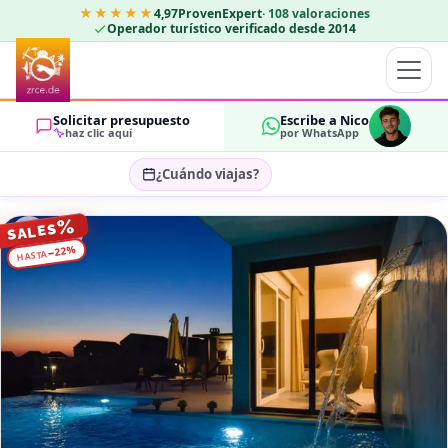
★★★★★
4,97
ProvenExpert
·
108
valoraciones
Operador turístico verificado desde 2014
Solicitar presupuesto
Escribe a Nico
haz clic aquí
por WhatsApp
¿Cuándo viajas?
Seleccionar fechas…
%
SALES
HUÉSPEDES
%
22
−
HASTA
OK
2