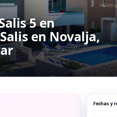
alis 5 en
 Salis
en Novalja,
var
Fechas y r