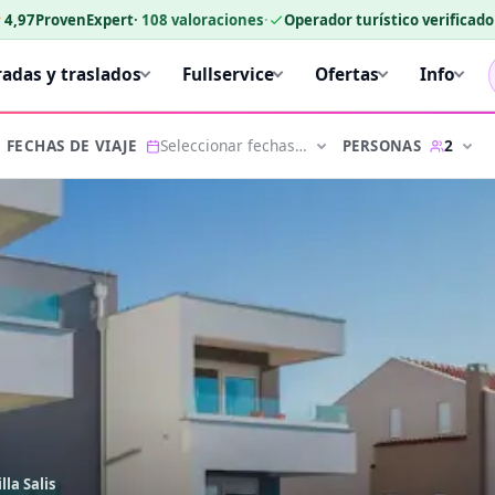
★
4,97
ProvenExpert
·
108
valoraciones
·
Operador turístico verificad
radas y traslados
Fullservice
Ofertas
Info
Seleccionar fechas…
2
PERSONAS
FECHAS DE VIAJE
lla Salis