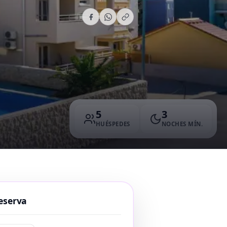
5
3
HUÉSPEDES
NOCHES MÍN.
eserva