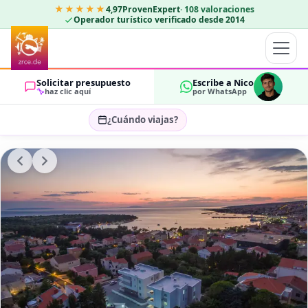
★★★★★
4,97
ProvenExpert
·
108
valoraciones
Operador turístico verificado desde 2014
Solicitar presupuesto
Escribe a Nico
haz clic aquí
por WhatsApp
¿Cuándo viajas?
Seleccionar fechas…
HUÉSPEDES
OK
2