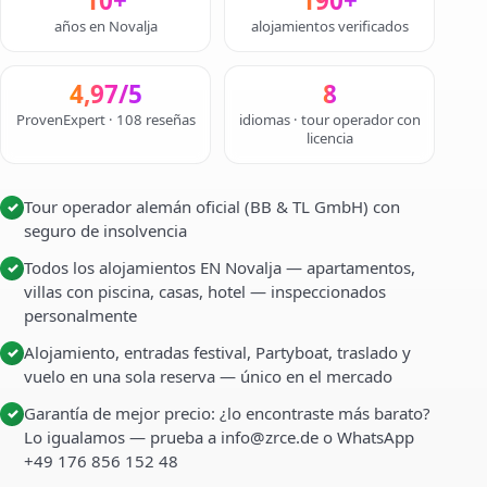
10+
190+
años en Novalja
alojamientos verificados
4,97/5
8
ProvenExpert · 108 reseñas
idiomas · tour operador con
licencia
Tour operador alemán oficial (BB & TL GmbH) con
✓
seguro de insolvencia
Todos los alojamientos EN Novalja — apartamentos,
✓
villas con piscina, casas, hotel — inspeccionados
personalmente
Alojamiento, entradas festival, Partyboat, traslado y
✓
vuelo en una sola reserva — único en el mercado
Garantía de mejor precio: ¿lo encontraste más barato?
✓
Lo igualamos — prueba a info@zrce.de o WhatsApp
+49 176 856 152 48