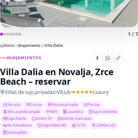
1
/
7
Inicio
Alojamiento
Villa Dalia
ALOJAMIENTOS
Villa Dalia
en Novalja, Zrce
Beach – reservar
Villas de lujo privadas
•
VILLA
•
Luxury
Terraza
Cocina
Piscina privada
Piscina
Aire acondicionado
WiFi
Lavadora
Aparcamiento
Caja fuerte
Smart TV
Admite mascotas
No fumadores
Seguridad 24h
CCTV
Calefacción
Lavavajillas