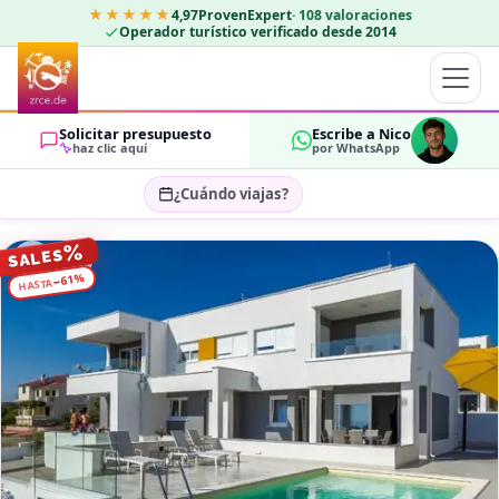
★★★★★
4,97
ProvenExpert
·
108
valoraciones
Operador turístico verificado desde 2014
Solicitar presupuesto
Escribe a Nico
haz clic aquí
por WhatsApp
¿Cuándo viajas?
Seleccionar fechas…
%
SALES
HUÉSPEDES
%
61
−
HASTA
OK
2