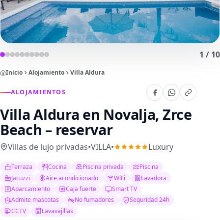
1
/
10
Inicio
Alojamiento
Villa Aldura
ALOJAMIENTOS
Villa Aldura
en Novalja, Zrce
Beach – reservar
Villas de lujo privadas
•
VILLA
•
Luxury
Terraza
Cocina
Piscina privada
Piscina
Jacuzzi
Aire acondicionado
WiFi
Lavadora
Aparcamiento
Caja fuerte
Smart TV
Admite mascotas
No fumadores
Seguridad 24h
CCTV
Lavavajillas