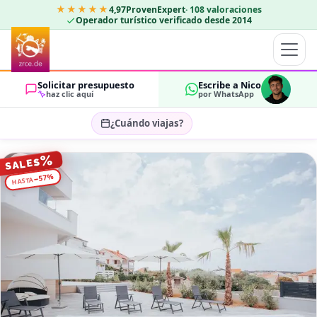
★★★★★
4,97
ProvenExpert
·
108
valoraciones
Operador turístico verificado desde 2014
Solicitar presupuesto
Escribe a Nico
haz clic aquí
por WhatsApp
¿Cuándo viajas?
Seleccionar fechas…
%
SALES
HUÉSPEDES
%
57
−
HASTA
OK
2