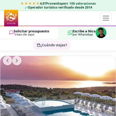
★★★★★
4,97
ProvenExpert
·
108
valoraciones
Operador turístico verificado desde 2014
Solicitar presupuesto
Escribe a Nico
haz clic aquí
por WhatsApp
¿Cuándo viajas?
Seleccionar fechas…
HUÉSPEDES
OK
2