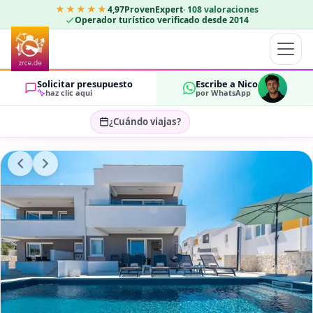
★★★★★
4,97
ProvenExpert
·
108
valoraciones
Operador turístico verificado desde 2014
Solicitar presupuesto
Escribe a Nico
haz clic aquí
por WhatsApp
¿Cuándo viajas?
Seleccionar fechas…
HUÉSPEDES
OK
2