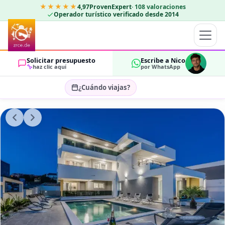
★★★★★
4,97
ProvenExpert
·
108
valoraciones
Operador turístico verificado desde 2014
Solicitar presupuesto
Escribe a Nico
haz clic aquí
por WhatsApp
¿Cuándo viajas?
Seleccionar fechas…
HUÉSPEDES
OK
2