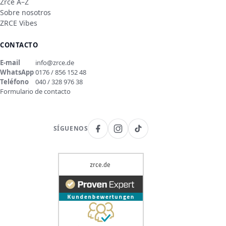
Zrce A–Z
Sobre nosotros
ZRCE Vibes
CONTACTO
E-mail
info@zrce.de
WhatsApp
0176 / 856 152 48
Teléfono
040 / 328 976 38
Formulario de contacto
SÍGUENOS