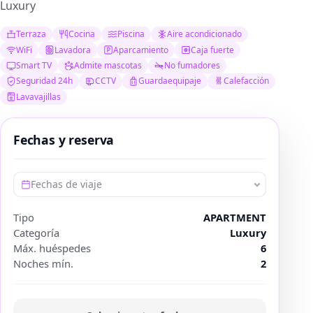
Luxury
Terraza
Cocina
Piscina
Aire acondicionado
WiFi
Lavadora
Aparcamiento
Caja fuerte
Smart TV
Admite mascotas
No fumadores
Seguridad 24h
CCTV
Guardaequipaje
Calefacción
Lavavajillas
Fechas y reserva
Fechas de viaje
Tipo
APARTMENT
Categoría
Luxury
Máx. huéspedes
6
Noches mín.
2