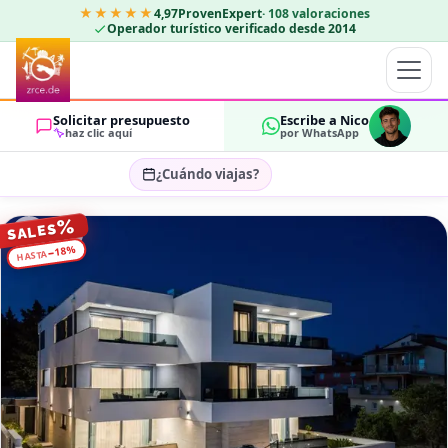
★★★★★
4,97
ProvenExpert
·
108
valoraciones
Operador turístico verificado desde 2014
Solicitar presupuesto
Escribe a Nico
haz clic aquí
por WhatsApp
¿Cuándo viajas?
Seleccionar fechas…
%
SALES
HUÉSPEDES
%
18
−
HASTA
OK
2