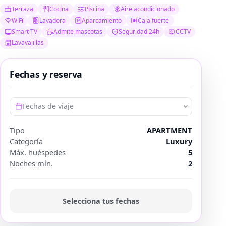
Terraza
Cocina
Piscina
Aire acondicionado
WiFi
Lavadora
Aparcamiento
Caja fuerte
Smart TV
Admite mascotas
Seguridad 24h
CCTV
Lavavajillas
Fechas y reserva
Fechas de viaje
Tipo
APARTMENT
Categoría
Luxury
Máx. huéspedes
5
Noches mín.
2
Selecciona tus fechas