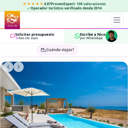
★★★★★
4,97
ProvenExpert
·
108
valoraciones
Operador turístico verificado desde 2014
Solicitar presupuesto
Escribe a Nico
haz clic aquí
por WhatsApp
¿Cuándo viajas?
Seleccionar fechas…
HUÉSPEDES
OK
2