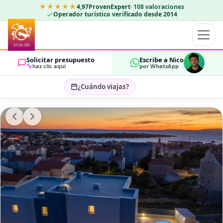
★★★★★
4,97
ProvenExpert
·
108
valoraciones
Operador turístico verificado desde 2014
Solicitar presupuesto
Escribe a Nico
haz clic aquí
por WhatsApp
¿Cuándo viajas?
Seleccionar fechas…
HUÉSPEDES
OK
2