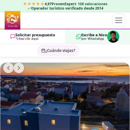
★★★★★
4,97
ProvenExpert
·
108
valoraciones
Operador turístico verificado desde 2014
Solicitar presupuesto
Escribe a Nico
haz clic aquí
por WhatsApp
¿Cuándo viajas?
Seleccionar fechas…
HUÉSPEDES
OK
2