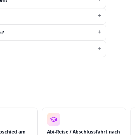
hen?
n?
bschied am
Abi-Reise / Abschlussfahrt nach