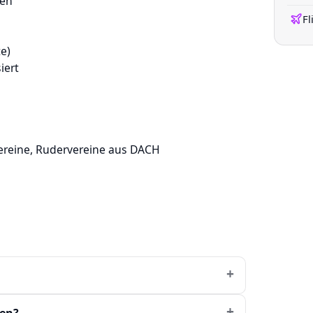
nen
Fl
e)
iert
ereine, Rudervereine aus DACH