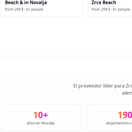
Beach & in Novalja
Zrce Beach
from
299
€ ·
6
+
people
from
299
€ ·
6
+
people
El proveedor líder para Zr
alem
10+
19
años en Novalja
alojamientos v