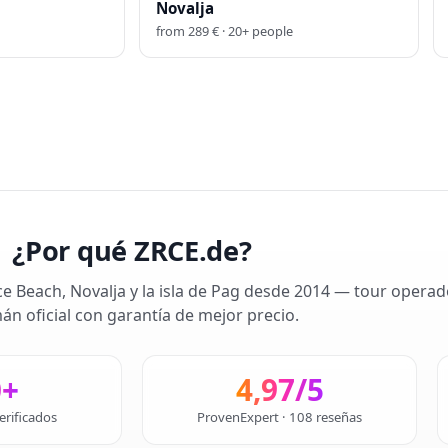
Novalja
from
289
€ ·
20
+
people
¿Por qué ZRCE.de?
ce Beach, Novalja y la isla de Pag desde 2014 — tour operad
án oficial con garantía de mejor precio.
0+
4,97/5
erificados
ProvenExpert · 108 reseñas