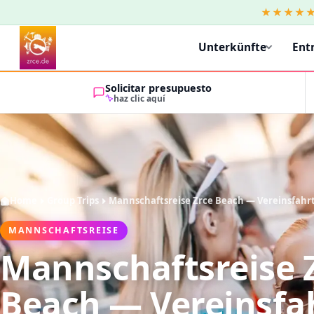
★★★★
Unterkünfte
Ent
Solicitar presupuesto
haz clic aquí
Home
Group Trips
Mannschaftsreise Zrce Beach — Vereinsfahr
MANNSCHAFTSREISE
Mannschaftsreise 
Beach — Vereinsfa