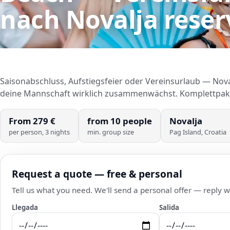
nach Novalja
reser
Saisonabschluss, Aufstiegsfeier oder Vereinsurlaub — Noval
deine Mannschaft wirklich zusammenwächst. Komplettpake
From
279
€
from
10
people
Novalja
per person, 3 nights
min. group size
Pag Island, Croatia
Request a quote — free & personal
Tell us what you need. We'll send a personal offer — reply wi
Llegada
Salida