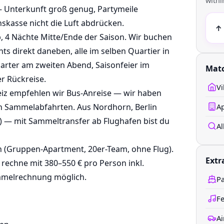
withi
 — Unterkunft groß genug, Partymeile
inskasse nicht die Luft abdrücken.
↑ 
ab, 4 Nächte Mitte/Ende der Saison. Wir buchen
nts direkt daneben, alle im selben Quartier in
harter am zweiten Abend, Saisonfeier im
Mat
r Rückreise.
Vi
eiz empfehlen wir Bus-Anreise — wir haben
en Sammelabfahrten. Aus Nordhorn, Berlin
Ap
) — mit Sammeltransfer ab Flughafen bist du
A
on (Gruppen-Apartment, 20er-Team, ohne Flug).
Extr
) rechne mit 380–550 € pro Person inkl.
ammelrechnung möglich.
Pa
Fe
Ai