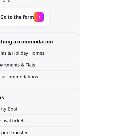
n 6 h.
Go to the form
ching accommodation
llas & Holiday Homes
artments & Flats
ll accommodations
as
rty Boat
stival tickets
rport transfer