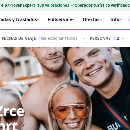
★
4,97
ProvenExpert
·
108
valoraciones
·
Operador turístico verificad
radas y traslados
Fullservice
Ofertas
Info
Seleccionar fechas…
2
PERSONAS
FECHAS DE VIAJE
t nach Novalja
Zrce
hrt