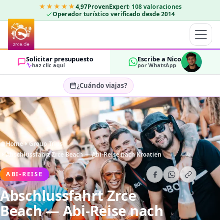
★★★★★
4,97
ProvenExpert
·
108
valoraciones
Operador turístico verificado desde 2014
Solicitar presupuesto
Escribe a Nico
haz clic aquí
por WhatsApp
¿Cuándo viajas?
Seleccionar fechas…
HUÉSPEDES
OK
2
Home
Group Trips
Abschlussfahrt Zrce Beach — Abi-Reise nach Kroatien
ABI-REISE
Abschlussfahrt Zrce
Beach — Abi-Reise nach