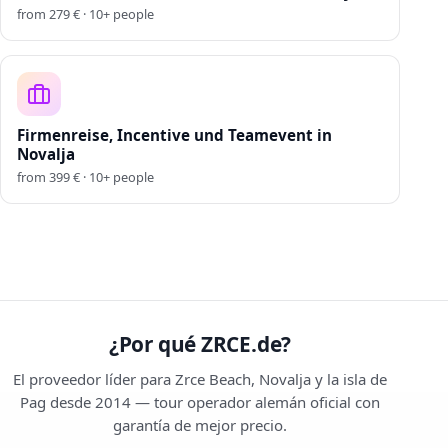
from
279
€ ·
10
+
people
Firmenreise, Incentive und Teamevent in
Novalja
from
399
€ ·
10
+
people
¿Por qué ZRCE.de?
El proveedor líder para Zrce Beach, Novalja y la isla de
Pag desde 2014 — tour operador alemán oficial con
garantía de mejor precio.