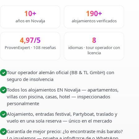
10+
190+
años en Novalja
alojamientos verificados
4,97/5
8
ProvenExpert · 108 reseñas
idiomas · tour operador con
licencia
Tour operador alemán oficial (BB & TL GmbH) con
✓
seguro de insolvencia
Todos los alojamientos EN Novalja — apartamentos,
✓
villas con piscina, casas, hotel — inspeccionados
personalmente
Alojamiento, entradas festival, Partyboat, traslado y
✓
vuelo en una sola reserva — único en el mercado
Garantía de mejor precio: ¿lo encontraste más barato?
✓
Lo igualamos — prueba a info@zrce.de o WhatsApp