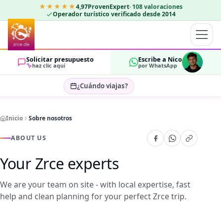
★★★★★
4,97
ProvenExpert
·
108
valoraciones
Operador turístico verificado desde 2014
Solicitar presupuesto
Escribe a Nico
haz clic aquí
por WhatsApp
¿Cuándo viajas?
Seleccionar fechas…
Inicio
Sobre nosotros
HUÉSPEDES
OK
2
ABOUT US
Your Zrce experts
We are your team on site - with local expertise, fast
help and clean planning for your perfect Zrce trip.