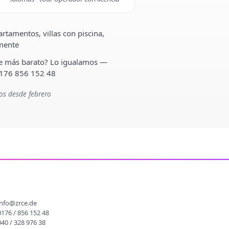
rtamentos, villas con piscina,
lmente
ste más barato? Lo igualamos —
 176 856 152 48
os desde febrero
O
info@zrce.de
0176 / 856 152 48
040 / 328 976 38