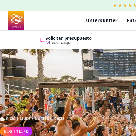
★★★★
Unterkünfte
Ent
Solicitar presupuesto
haz clic aquí
Inicio
Clubs
Nomad Croatia
NIGHTLIFE