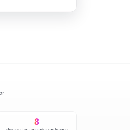
or
8
idiomas · tour operador con licencia