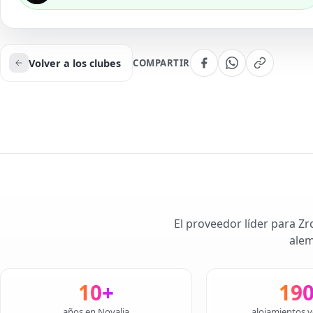
Volver a los clubes
COMPARTIR
El proveedor líder para Zr
alem
10+
19
años en Novalja
alojamientos v