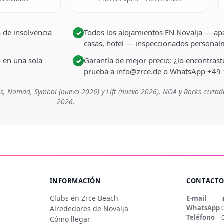
 de insolvencia
Todos los alojamientos EN Novalja — apa
✓
casas, hotel — inspeccionados persona
o en una sola
Garantía de mejor precio: ¿lo encontra
✓
prueba a info@zrce.de o WhatsApp +49
s, Nomad, Symbol (nuevo 2026) y Lift (nuevo 2026). NOA y Rocks cerrad
2026.
INFORMACIÓN
CONTACT
Clubs en Zrce Beach
E-mail
WhatsApp
Alrededores de Novalja
Teléfono
Cómo llegar