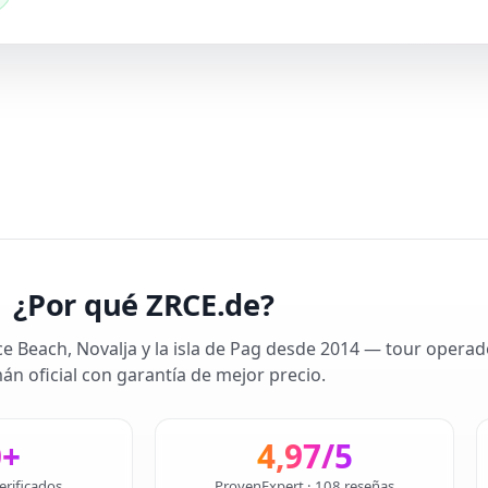
¿Por qué ZRCE.de?
ce Beach, Novalja y la isla de Pag desde 2014 — tour operad
án oficial con garantía de mejor precio.
0+
4,97/5
erificados
ProvenExpert · 108 reseñas