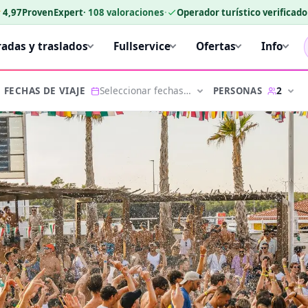
★
4,97
ProvenExpert
·
108
valoraciones
·
Operador turístico verificad
radas y traslados
Fullservice
Ofertas
Info
Seleccionar fechas…
2
PERSONAS
FECHAS DE VIAJE