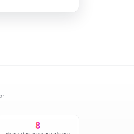
or
8
idiomas · tour operador con licencia