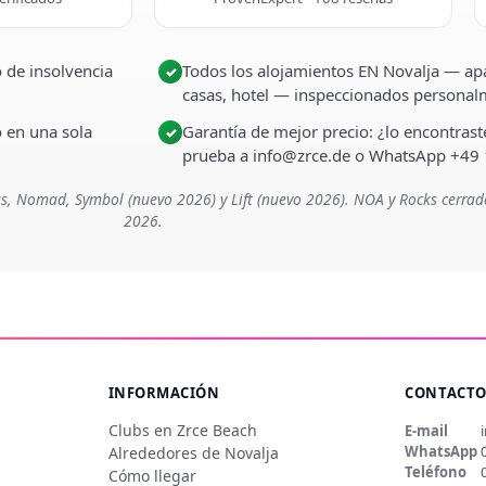
 de insolvencia
Todos los alojamientos EN Novalja — apa
✓
casas, hotel — inspeccionados persona
o en una sola
Garantía de mejor precio: ¿lo encontra
✓
prueba a info@zrce.de o WhatsApp +49
s, Nomad, Symbol (nuevo 2026) y Lift (nuevo 2026). NOA y Rocks cerrad
2026.
INFORMACIÓN
CONTACT
Clubs en Zrce Beach
E-mail
WhatsApp
Alrededores de Novalja
Teléfono
Cómo llegar