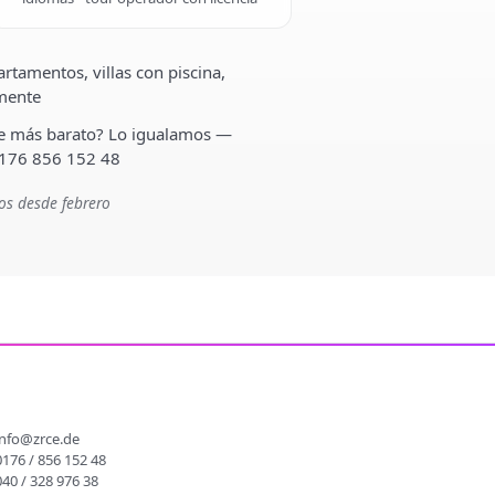
rtamentos, villas con piscina,
lmente
ste más barato? Lo igualamos —
 176 856 152 48
os desde febrero
O
info@zrce.de
0176 / 856 152 48
040 / 328 976 38