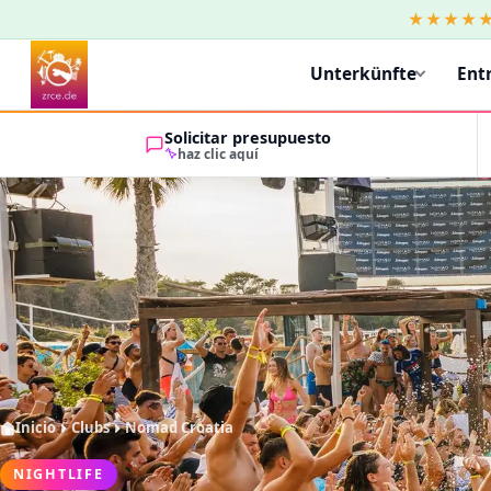
★★★★
Unterkünfte
Ent
Solicitar presupuesto
haz clic aquí
Inicio
Clubs
Nomad Croatia
NIGHTLIFE