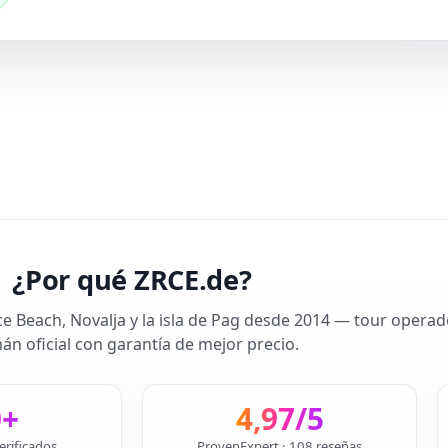
¿Por qué ZRCE.de?
ce Beach, Novalja y la isla de Pag desde 2014 — tour operad
án oficial con garantía de mejor precio.
0+
4,97/5
erificados
ProvenExpert · 108 reseñas