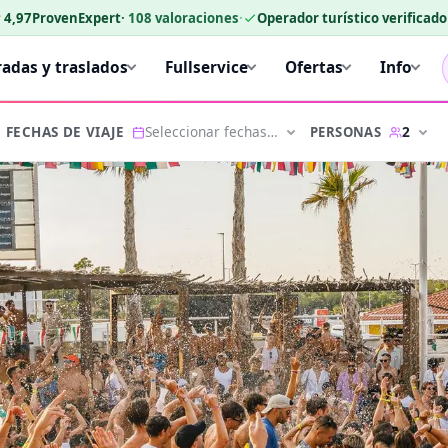
★
4,97
ProvenExpert
·
108
valoraciones
·
Operador turístico verificad
radas y traslados
Fullservice
Ofertas
Info
Seleccionar fechas…
2
PERSONAS
FECHAS DE VIAJE