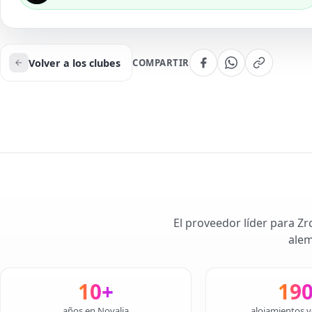
Volver a los clubes
COMPARTIR
El proveedor líder para Zr
alem
10+
19
años en Novalja
alojamientos v