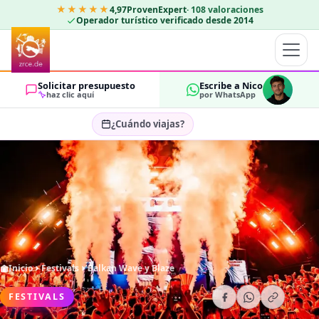
★★★★★
4,97
ProvenExpert
·
108
valoraciones
Operador turístico verificado desde 2014
Solicitar presupuesto
Escribe a Nico
haz clic aquí
por WhatsApp
¿Cuándo viajas?
Seleccionar fechas…
HUÉSPEDES
OK
2
Inicio
Festivals
Balkan Wave y Blaze
FESTIVALS