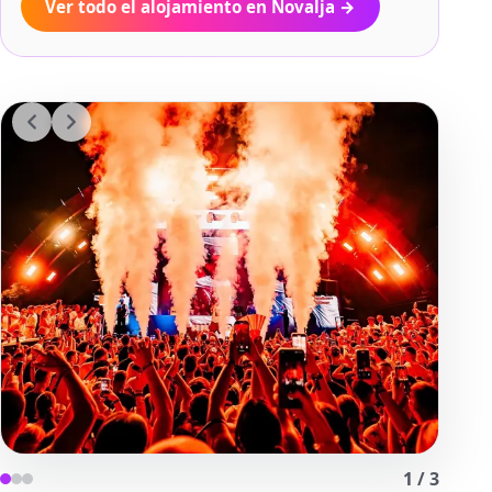
Ver todo el alojamiento en Novalja
→
1
/
3