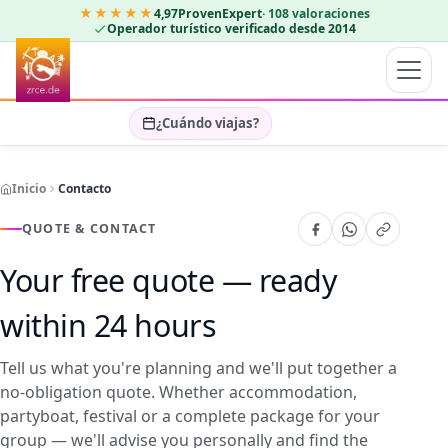
★★★★★
4,97
ProvenExpert
·
108
valoraciones
Operador turístico verificado desde 2014
¿Cuándo viajas?
Seleccionar fechas…
Inicio
Contacto
HUÉSPEDES
OK
2
QUOTE & CONTACT
Your free quote — ready
within 24 hours
Tell us what you're planning and we'll put together a
no-obligation quote. Whether accommodation,
partyboat, festival or a complete package for your
group — we'll advise you personally and find the