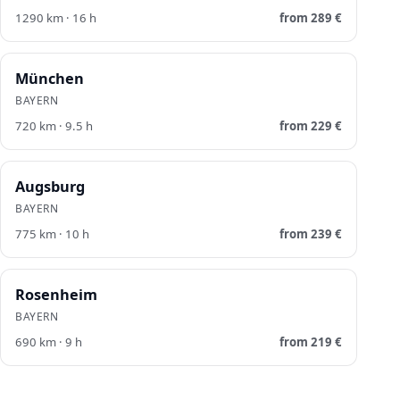
1290
km ·
16
h
from
289
€
München
BAYERN
720
km ·
9.5
h
from
229
€
Augsburg
BAYERN
775
km ·
10
h
from
239
€
Rosenheim
BAYERN
690
km ·
9
h
from
219
€