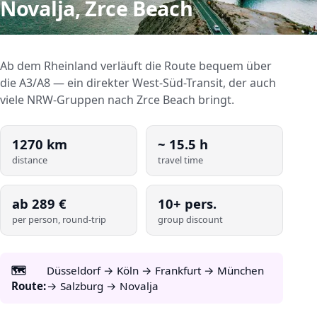
Novalja, Zrce Beach
Ab dem Rheinland verläuft die Route bequem über
die A3/A8 — ein direkter West-Süd-Transit, der auch
viele NRW-Gruppen nach Zrce Beach bringt.
1270
km
~
15.5
h
distance
travel time
ab
289
€
10+ pers.
per person, round-trip
group discount
🗺️
Düsseldorf → Köln → Frankfurt → München
Route:
→ Salzburg → Novalja