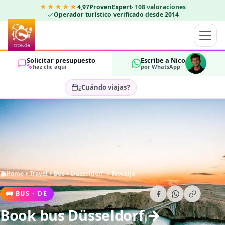
★★★★★
4,97
ProvenExpert
·
108
valoraciones
Operador turístico verificado desde 2014
Solicitar presupuesto
Escribe a Nico
haz clic aquí
por WhatsApp
¿Cuándo viajas?
Seleccionar fechas…
HUÉSPEDES
OK
2
Home
Travel
Bus
Düsseldorf → Novalja
🚌
BUS
·
DE
Book bus Düsseldorf →