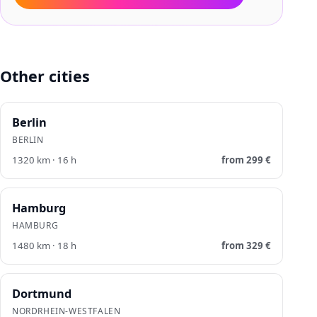
Other cities
Berlin
BERLIN
1320
km ·
16
h
from
299
€
Hamburg
HAMBURG
1480
km ·
18
h
from
329
€
Dortmund
NORDRHEIN-WESTFALEN