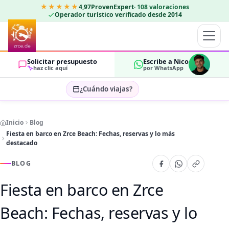
★★★★★
4,97
ProvenExpert
·
108
valoraciones
Operador turístico verificado desde 2014
Solicitar presupuesto
Escribe a Nico
haz clic aquí
por WhatsApp
¿Cuándo viajas?
Seleccionar fechas…
Inicio
Blog
HUÉSPEDES
Fiesta en barco en Zrce Beach: Fechas, reservas y lo más
OK
2
destacado
BLOG
Fiesta en barco en Zrce
Beach: Fechas, reservas y lo