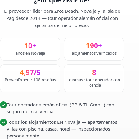
¿Por qué ZRCE.de?
El proveedor líder para Zrce Beach, Novalja y la isla de
Pag desde 2014 — tour operador alemán oficial con
garantía de mejor precio.
10+
190+
años en Novalja
alojamientos verificados
4,97/5
8
ProvenExpert · 108 reseñas
idiomas · tour operador con
licencia
Tour operador alemán oficial (BB & TL GmbH) con
✓
seguro de insolvencia
Todos los alojamientos EN Novalja — apartamentos,
✓
villas con piscina, casas, hotel — inspeccionados
personalmente