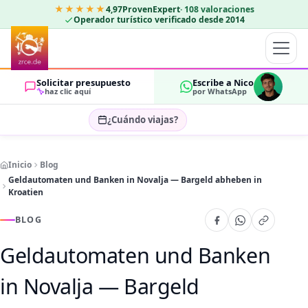
★★★★★
4,97
ProvenExpert
·
108
valoraciones
Operador turístico verificado desde 2014
Solicitar presupuesto
Escribe a Nico
haz clic aquí
por WhatsApp
¿Cuándo viajas?
Seleccionar fechas…
Inicio
Blog
HUÉSPEDES
Geldautomaten und Banken in Novalja — Bargeld abheben in
OK
2
Kroatien
BLOG
Geldautomaten und Banken
in Novalja — Bargeld