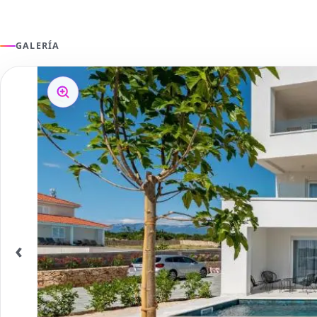
GALERÍA
‹