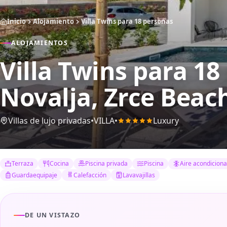
Inicio
Alojamiento
Villa Twins para 18 personas
ALOJAMIENTOS
Villa Twins para 1
Novalja, Zrce Beach
Villas de lujo privadas
•
VILLA
•
Luxury
Terraza
Cocina
Piscina privada
Piscina
Aire acondicion
Guardaequipaje
Calefacción
Lavavajillas
DE UN VISTAZO