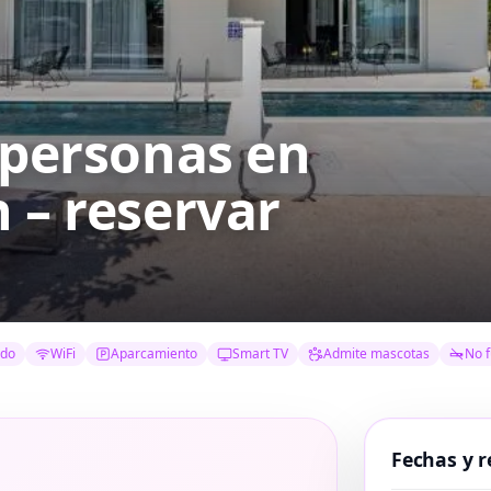
8 personas
en
 – reservar
ado
WiFi
Aparcamiento
Smart TV
Admite mascotas
No 
Fechas y r