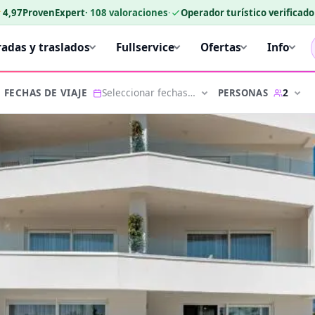
★
4,97
ProvenExpert
·
108
valoraciones
·
Operador turístico verificad
radas y traslados
Fullservice
Ofertas
Info
Seleccionar fechas…
2
PERSONAS
FECHAS DE VIAJE