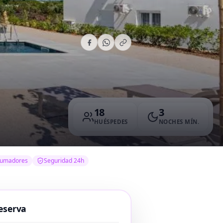
18
3
HUÉSPEDES
NOCHES MÍN.
fumadores
Seguridad 24h
eserva