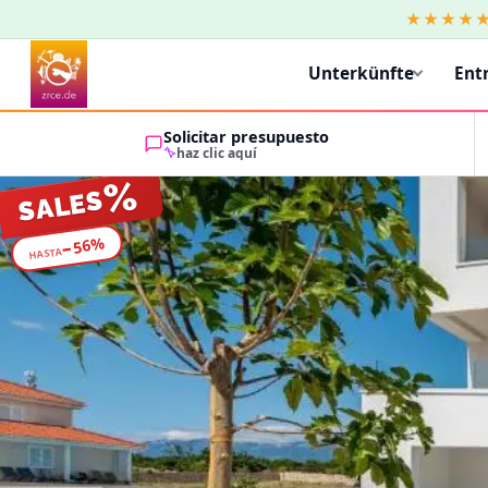
★★★★
Unterkünfte
Ent
Solicitar presupuesto
haz clic aquí
%
SALES
%
56
−
HASTA