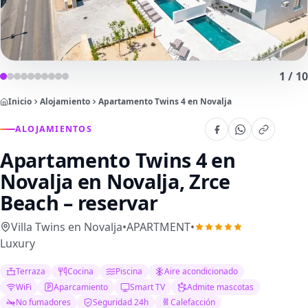
1
/
10
Inicio
Alojamiento
Apartamento Twins 4 en Novalja
ALOJAMIENTOS
Apartamento Twins 4 en
Novalja
en Novalja, Zrce
Beach – reservar
Villa Twins en Novalja
•
APARTMENT
•
Luxury
Terraza
Cocina
Piscina
Aire acondicionado
WiFi
Aparcamiento
Smart TV
Admite mascotas
No fumadores
Seguridad 24h
Calefacción