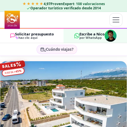
★★★★★
4,97
ProvenExpert
·
108
valoraciones
Operador turístico verificado desde 2014
Solicitar presupuesto
Escribe a Nico
haz clic aquí
por WhatsApp
¿Cuándo viajas?
Seleccionar fechas…
%
SALES
HUÉSPEDES
%
45
−
HASTA
OK
2