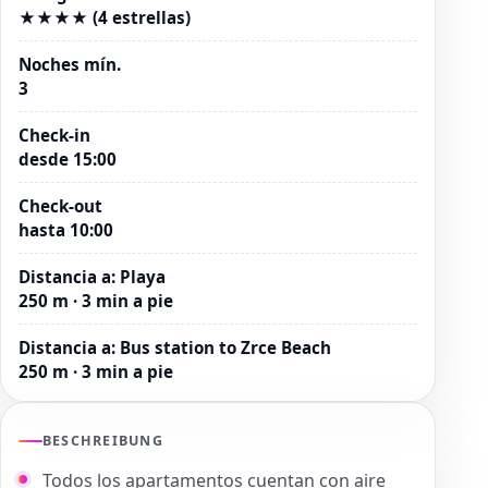
★★★★ (4 estrellas)
Noches mín.
3
Check-in
desde 15:00
Check-out
hasta 10:00
Distancia a
:
Playa
250 m · 3 min a pie
Distancia a
:
Bus station to Zrce Beach
250 m · 3 min a pie
BESCHREIBUNG
Todos los apartamentos cuentan con aire