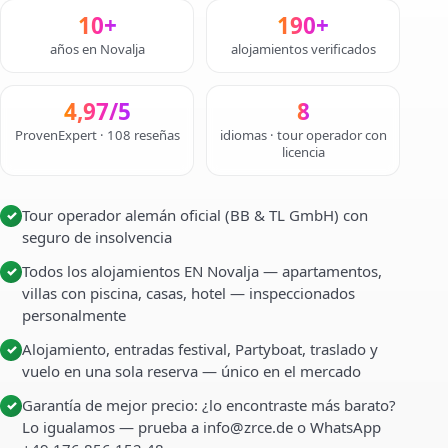
10+
190+
años en Novalja
alojamientos verificados
4,97/5
8
ProvenExpert · 108 reseñas
idiomas · tour operador con
licencia
Tour operador alemán oficial (BB & TL GmbH) con
✓
seguro de insolvencia
Todos los alojamientos EN Novalja — apartamentos,
✓
villas con piscina, casas, hotel — inspeccionados
personalmente
Alojamiento, entradas festival, Partyboat, traslado y
✓
vuelo en una sola reserva — único en el mercado
Garantía de mejor precio: ¿lo encontraste más barato?
✓
Lo igualamos — prueba a info@zrce.de o WhatsApp