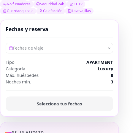
No fumadores
Seguridad 24h
CCTV
Guardaequipaje
Calefacción
Lavavajillas
Fechas y reserva
Fechas de viaje
Tipo
APARTMENT
Categoría
Luxury
Máx. huéspedes
8
Noches mín.
3
Selecciona tus fechas
DE UN VISTAZO