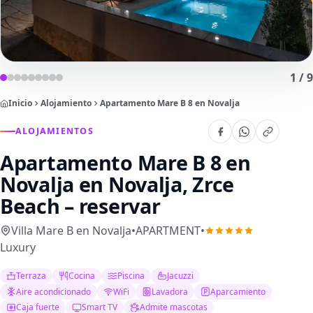
1
/
9
Inicio
Alojamiento
Apartamento Mare B 8 en Novalja
ALOJAMIENTOS
Apartamento Mare B 8 en
Novalja
en Novalja, Zrce
Beach – reservar
Villa Mare B en Novalja
•
APARTMENT
•
Luxury
Terraza
Cocina
Piscina
Jacuzzi
Aire acondicionado
WiFi
Lavadora
Aparcamiento
Caja fuerte
Smart TV
Admite mascotas