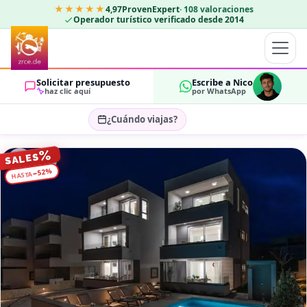
★★★★★
4,97
ProvenExpert
·
108
valoraciones
Operador turístico verificado desde 2014
Solicitar presupuesto
Escribe a Nico
haz clic aquí
por WhatsApp
¿Cuándo viajas?
Seleccionar fechas…
%
SALES
HUÉSPEDES
%
52
−
HASTA
OK
2