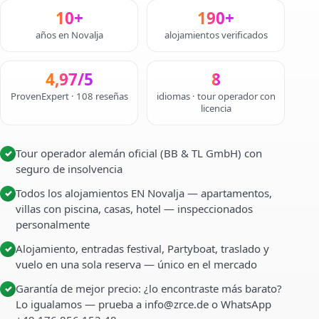
10+
190+
años en Novalja
alojamientos verificados
4,97/5
8
ProvenExpert · 108 reseñas
idiomas · tour operador con
licencia
Tour operador alemán oficial (BB & TL GmbH) con
✓
seguro de insolvencia
Todos los alojamientos EN Novalja — apartamentos,
✓
villas con piscina, casas, hotel — inspeccionados
personalmente
Alojamiento, entradas festival, Partyboat, traslado y
✓
vuelo en una sola reserva — único en el mercado
Garantía de mejor precio: ¿lo encontraste más barato?
✓
Lo igualamos — prueba a info@zrce.de o WhatsApp