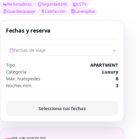
No fumadores
Seguridad 24h
CCTV
Guardaequipaje
Calefacción
Lavavajillas
Fechas y reserva
Fechas de viaje
Tipo
APARTMENT
Categoría
Luxury
Máx. huéspedes
8
Noches mín.
3
Selecciona tus fechas
DE UN VISTAZO