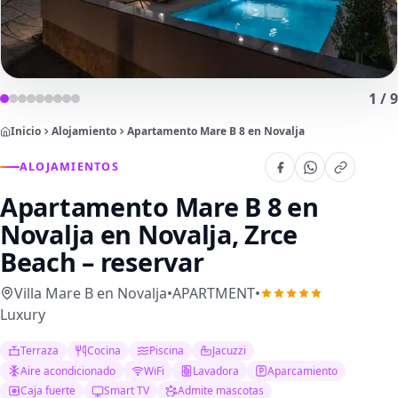
1
/
9
Inicio
Alojamiento
Apartamento Mare B 8 en Novalja
ALOJAMIENTOS
Apartamento Mare B 8 en
Novalja
en Novalja, Zrce
Beach – reservar
Villa Mare B en Novalja
•
APARTMENT
•
Luxury
Terraza
Cocina
Piscina
Jacuzzi
Aire acondicionado
WiFi
Lavadora
Aparcamiento
Caja fuerte
Smart TV
Admite mascotas