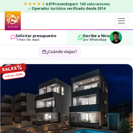
★★★★★
4,97
ProvenExpert
·
108
valoraciones
Operador turístico verificado desde 2014
Solicitar presupuesto
Escribe a Nico
haz clic aquí
por WhatsApp
¿Cuándo viajas?
Seleccionar fechas…
%
SALES
HUÉSPEDES
%
52
−
HASTA
OK
2