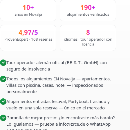
10+
190+
años en Novalja
alojamientos verificados
4,97/5
8
ProvenExpert · 108 reseñas
idiomas · tour operador con
licencia
Tour operador alemán oficial (BB & TL GmbH) con
✓
seguro de insolvencia
Todos los alojamientos EN Novalja — apartamentos,
✓
villas con piscina, casas, hotel — inspeccionados
personalmente
Alojamiento, entradas festival, Partyboat, traslado y
✓
vuelo en una sola reserva — único en el mercado
Garantía de mejor precio: ¿lo encontraste más barato?
✓
Lo igualamos — prueba a info@zrce.de o WhatsApp