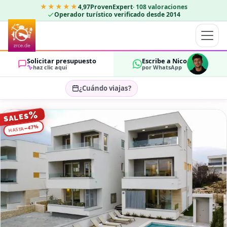
★★★★★
4,97
ProvenExpert
·
108
valoraciones
Operador turístico verificado desde 2014
Solicitar presupuesto
Escribe a Nico
haz clic aquí
por WhatsApp
¿Cuándo viajas?
Seleccionar fechas…
%
SALES
HUÉSPEDES
%
47
−
HASTA
OK
2