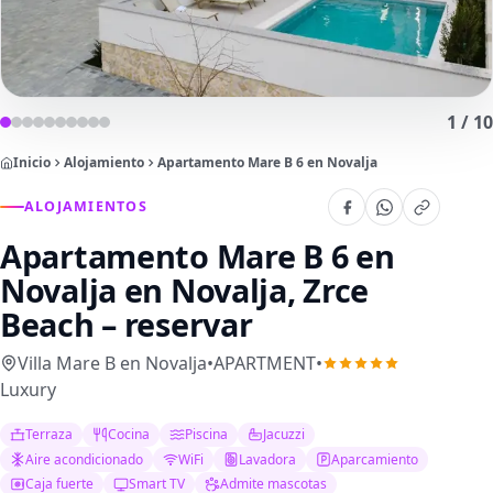
1
/
10
Inicio
Alojamiento
Apartamento Mare B 6 en Novalja
ALOJAMIENTOS
Apartamento Mare B 6 en
Novalja
en Novalja, Zrce
Beach – reservar
Villa Mare B en Novalja
•
APARTMENT
•
Luxury
Terraza
Cocina
Piscina
Jacuzzi
Aire acondicionado
WiFi
Lavadora
Aparcamiento
Caja fuerte
Smart TV
Admite mascotas