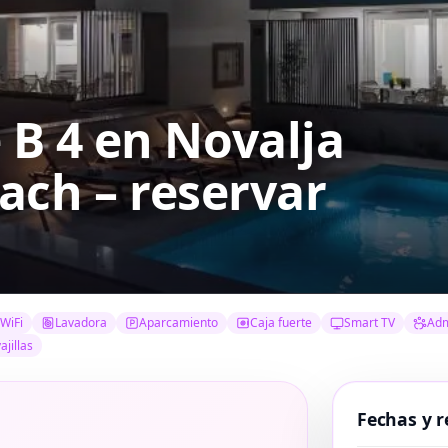
B 4 en Novalja
ach – reservar
WiFi
Lavadora
Aparcamiento
Caja fuerte
Smart TV
Adm
ajillas
Fechas y r