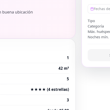
Fechas de
n buena ubicación
Tipo
Categoría
Máx. huéspe
Noches mín.
1
42 m²
5
★★★★ (4 estrellas)
3