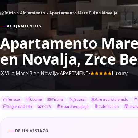
Inicio
Alojamiento
Apartamento Mare B 4 en Novalja
ALOJAMIENTOS
Apartamento Mare 
en Novalja, Zrce Be
Villa Mare B en Novalja
•
APARTMENT
•
Luxury
Terraza
Cocina
Piscina
Jacuzzi
Aire acondicionado
Seguridad 24h
CCTV
Guardaequipaje
Calefacción
Lavav
DE UN VISTAZO