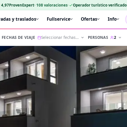
★
4,97
ProvenExpert
·
108
valoraciones
·
Operador turístico verificad
radas y traslados
Fullservice
Ofertas
Info
Seleccionar fechas…
2
PERSONAS
FECHAS DE VIAJE