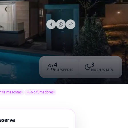
4
3
HUÉSPEDES
NOCHES MÍN.
ite mascotas
No fumadores
eserva