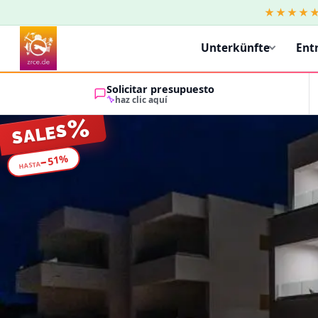
★★★★
Unterkünfte
Ent
Solicitar presupuesto
haz clic aquí
%
SALES
%
51
−
HASTA